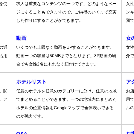
を使
求人は重要なコンテンツの一つです。どのようなペー
女性
ジにすることもできますので、ご納得のいくまで充実
ン
した作りにすることがができます。
類
動画
女
の通
いくつでも上限なく動画をUPすることができます。
女
活用
動画一つの容量は50MBまでとなります。3P動画の場
介
合でも女性2名にもれなく紐付けできます。
ホテルリスト
ア
。閲
任意のホテルを任意のカテゴリーに分け、任意の地域
お
。ア
でまとめることができます。一つの地域内にまとめた
用で
ホテルの位置情報をGoogleマップで全体表示できる
ル
のが魅力です。
Q&A
お