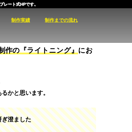
プレート式HPです。
制作実績
制作までの流れ
P制作の『ライトニング』
にお
。
あるかと思います。
研ぎ澄ました