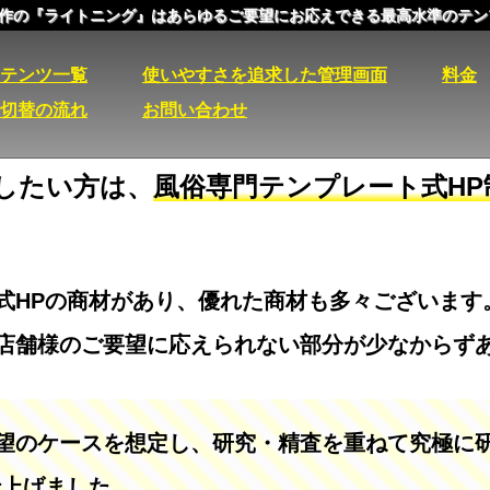
作の『ライトニング』はあらゆるご要望にお応えできる最高水準のテン
テンツ一覧
使いやすさを追求した管理画面
料金
切替の流れ
お問い合わせ
したい方は、
風俗専門テンプレート式H
式HPの商材があり、優れた商材も多々ございます
店舗様のご要望に応えられない部分が少なからず
望のケースを想定し、研究・精査を重ねて究極に
仕上げました。